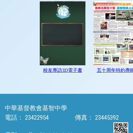
中華基督教會基智中學
電話：
23422954
傳真：
23445392