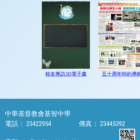
中華基督教會基智中學
電話：
23422954
傳真：
23445392