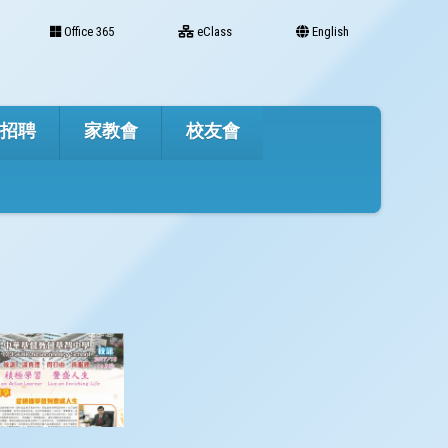
Office 365
eClass
English
才招聘
家教會
校友會