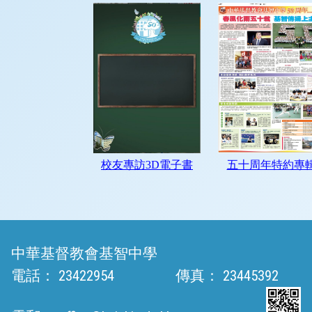
中華基督教會基智中學
電話：
23422954
傳真：
23445392