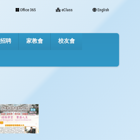
Office 365
eClass
English
才招聘
家教會
校友會