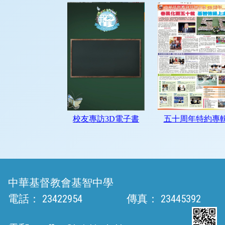
中華基督教會基智中學
電話：
23422954
傳真：
23445392