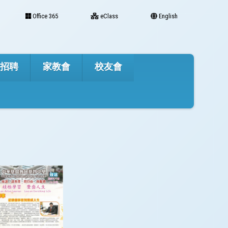
Office 365
eClass
English
才招聘
家教會
校友會