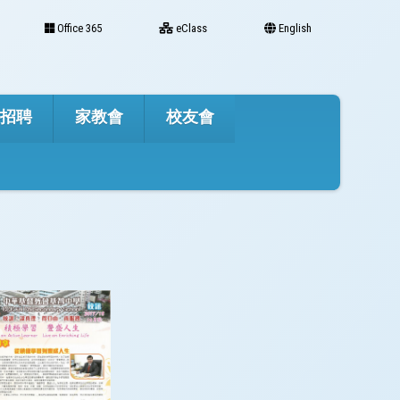
Office 365
eClass
English
才招聘
家教會
校友會