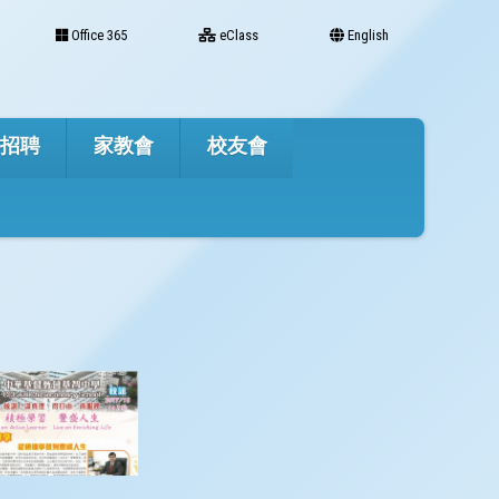
Office 365
eClass
English
才招聘
家教會
校友會