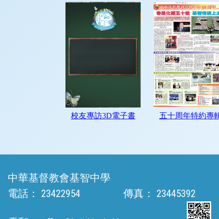
中華基督教會基智中學
電話：
23422954
傳真：
23445392