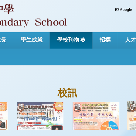
Google
成長
學生成就
學校刊物
招標
人