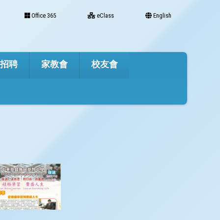
Office 365
eClass
English
才招聘
家教會
校友會