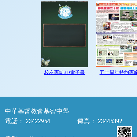
中華基督教會基智中學
電話：
23422954
傳真：
23445392