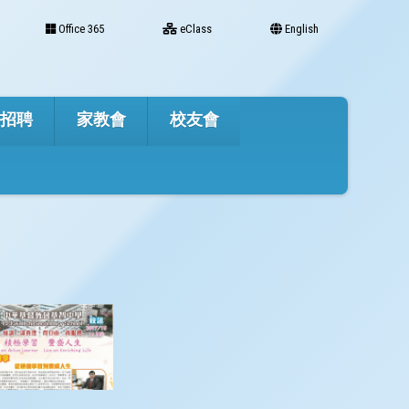
Office 365
eClass
English
才招聘
家教會
校友會