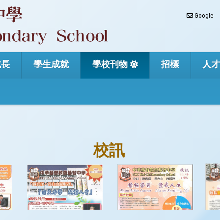
Google
成長
學生成就
學校刊物
招標
人