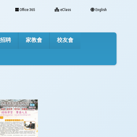
Office 365
eClass
English
才招聘
家教會
校友會