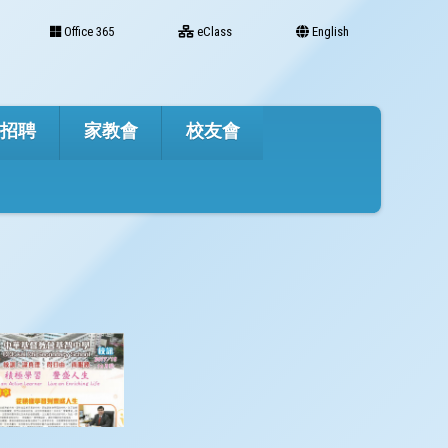
Office 365
eClass
English
才招聘
家教會
校友會