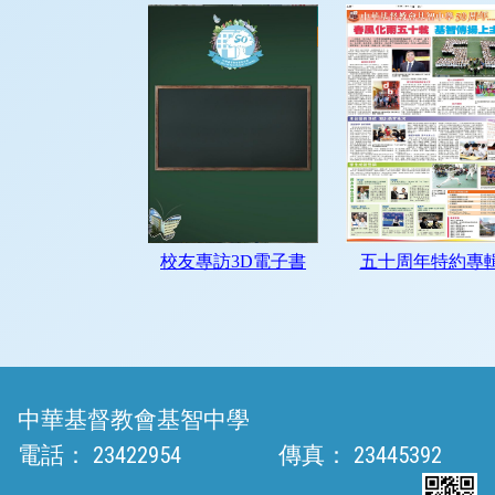
中華基督教會基智中學
電話：
23422954
傳真：
23445392