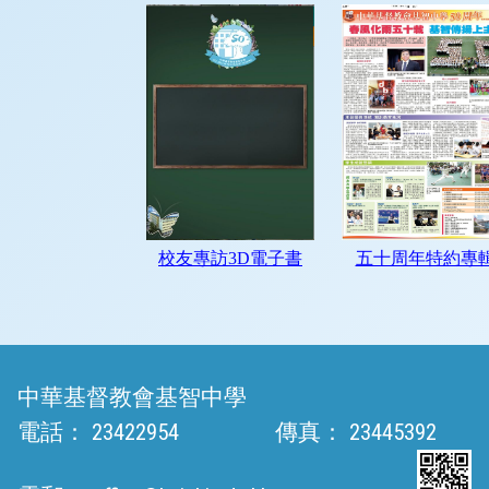
中華基督教會基智中學
電話：
23422954
傳真：
23445392