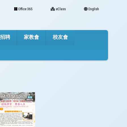
Office 365
eClass
English
才招聘
家教會
校友會