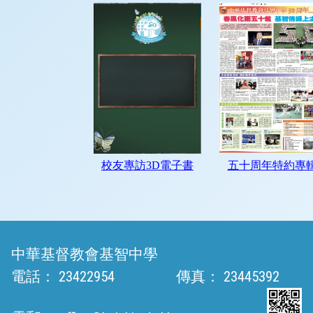
中華基督教會基智中學
電話：
23422954
傳真：
23445392