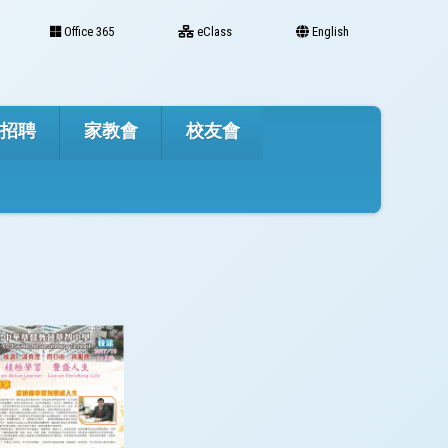
Office 365
eClass
English
才招聘
家教會
校友會