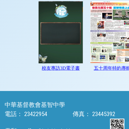
中華基督教會基智中學
電話：
23422954
傳真：
23445392