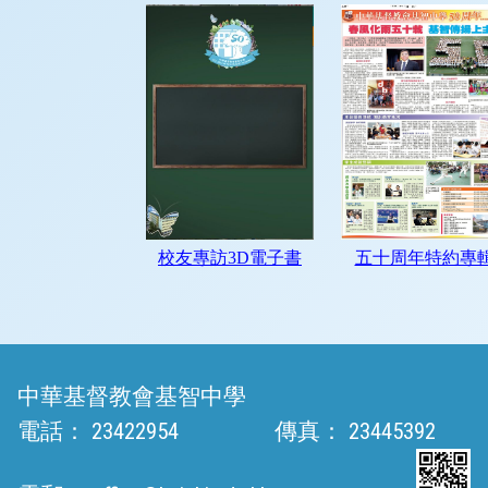
中華基督教會基智中學
電話：
23422954
傳真：
23445392