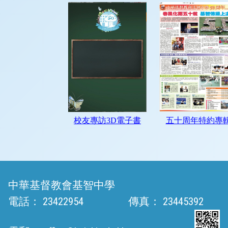
中華基督教會基智中學
電話：
23422954
傳真：
23445392