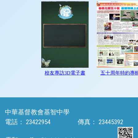
中華基督教會基智中學
電話：
23422954
傳真：
23445392