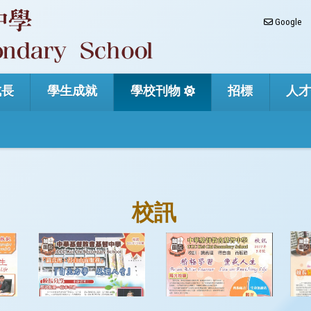
Google
成長
學生成就
學校刊物
招標
人