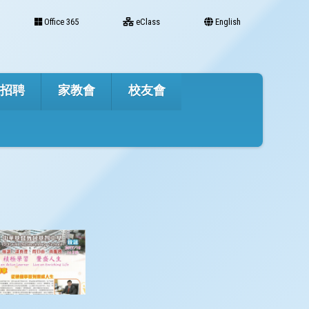
Office 365
eClass
English
才招聘
家教會
校友會