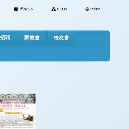
Office 365
eClass
English
才招聘
家教會
校友會