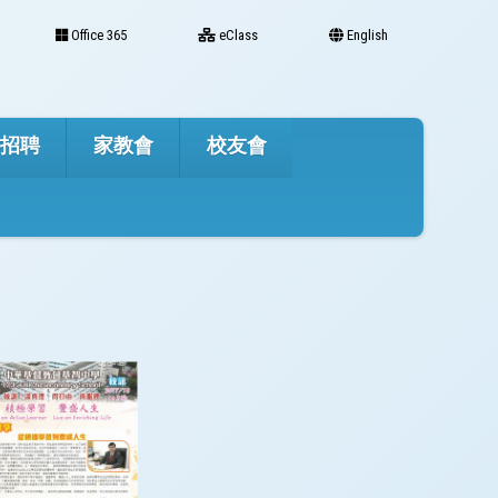
Office 365
eClass
English
才招聘
家教會
校友會