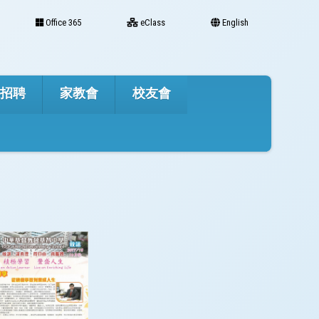
Office 365
eClass
English
才招聘
家教會
校友會