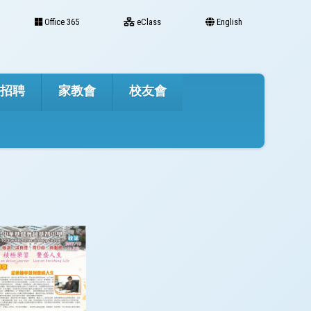
Office 365
eClass
English
才招聘
家教會
校友會