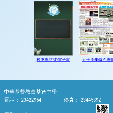
中華基督教會基智中學
電話：
23422954
傳真：
23445392