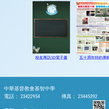
中華基督教會基智中學
電話：
23422954
傳真：
23445392