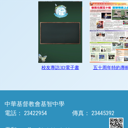
中華基督教會基智中學
電話：
23422954
傳真：
23445392