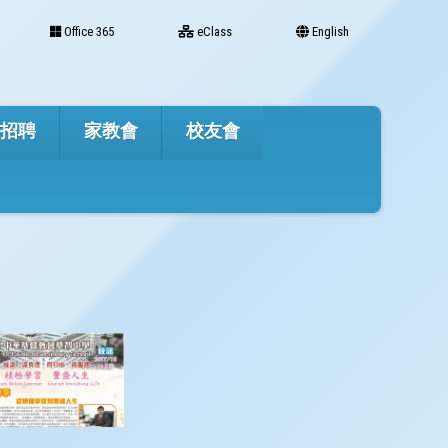
Office 365
eClass
English
才招聘
家教會
校友會