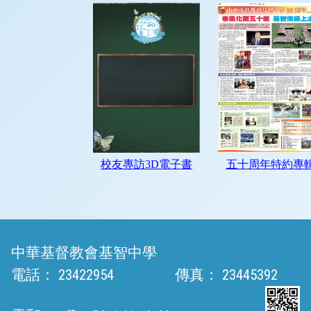
中華基督教會基智中學
電話：
23422954
傳真：
23445392