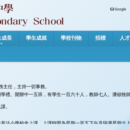
Google
生成長
學生成就
學校刊物
招標
人