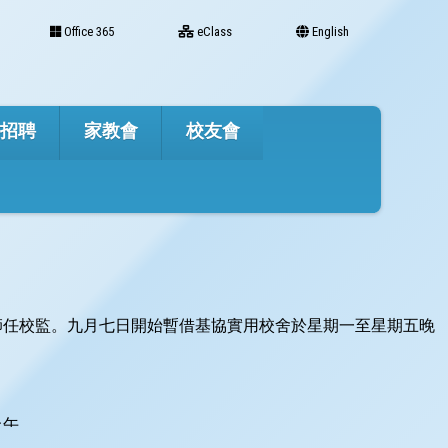
Office 365
eClass
English
才招聘
家教會
校友會