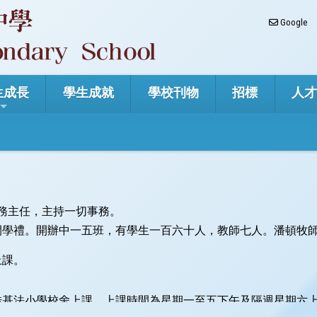
Google
生成長
學生成就
學校刊物
招標
人