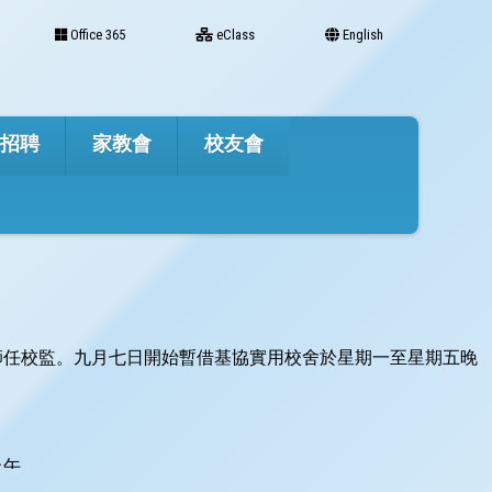
Office 365
eClass
English
才招聘
家教會
校友會