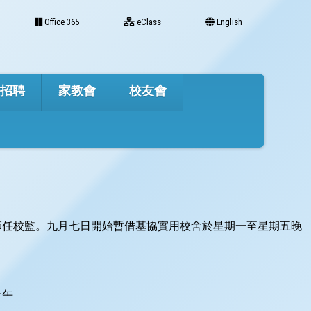
Office 365
eClass
English
才招聘
家教會
校友會