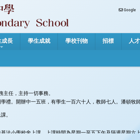
Google
生成長
學生成就
學校刊物
招標
人