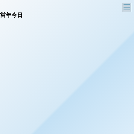
T
當年今日