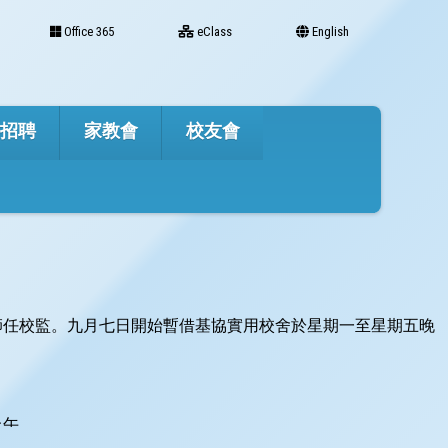
Office 365
eClass
English
才招聘
家教會
校友會