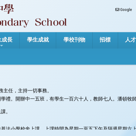
Google
生成長
學生成就
學校刊物
招標
人