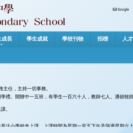
Google
生成長
學生成就
學校刊物
招標
人