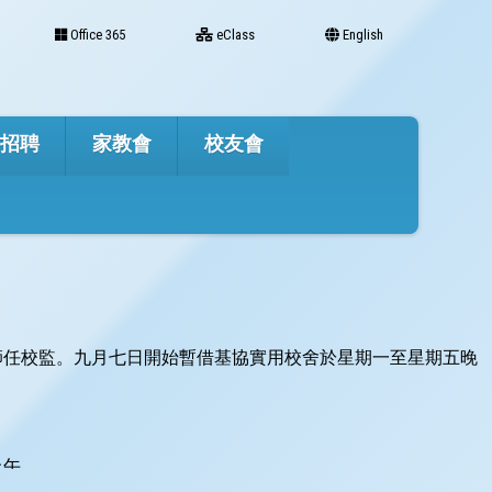
Office 365
eClass
English
才招聘
家教會
校友會