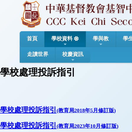
首頁
學校資料
學與教
學
走讀世界
校慶資訊
學校處理投訴指引