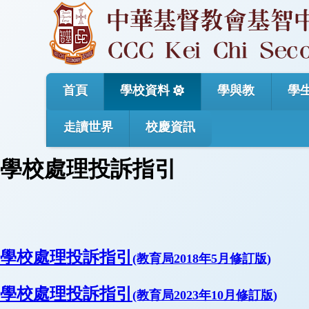
首頁
學校資料
學與教
學
走讀世界
校慶資訊
學校處理投訴指引