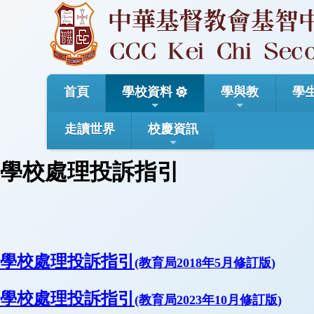
首頁
學校資料
學與教
學
走讀世界
校慶資訊
學校處理投訴指引