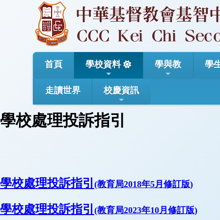
首頁
學校資料
學與教
學
走讀世界
校慶資訊
學校處理投訴指引