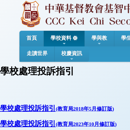
首頁
學校資料
學與教
學
走讀世界
校慶資訊
學校處理投訴指引