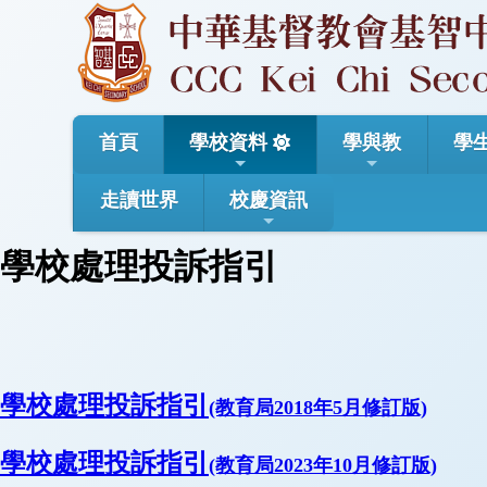
首頁
學校資料
學與教
學
走讀世界
校慶資訊
學校處理投訴指引