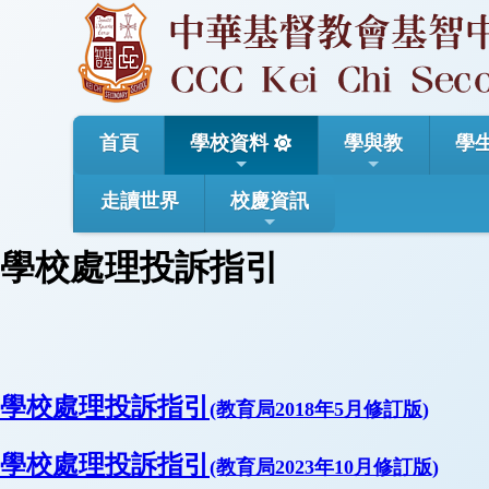
首頁
學校資料
學與教
學
走讀世界
校慶資訊
學校處理投訴指引