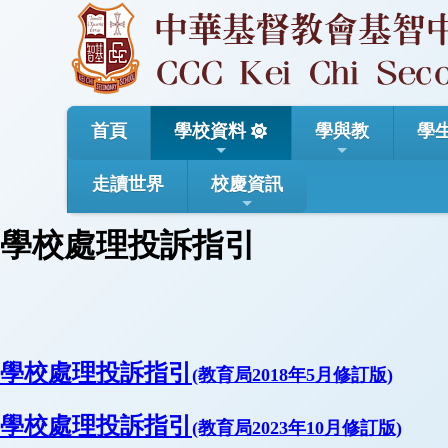
首頁
學校資料
學與教
學
走讀世界
校慶資訊
學校處理投訴指引