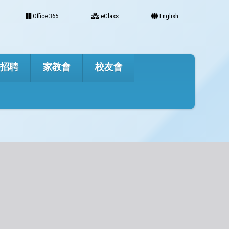
Office 365
eClass
English
才招聘
家教會
校友會