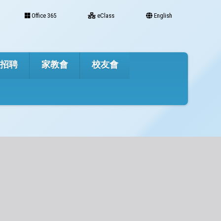
Office 365
eClass
English
才招聘
家教會
校友會